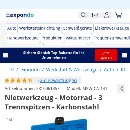
Auto
Werkstatteinrichtung
Schweißgeräte
Elektrowerkzeuge
Handwerkzeuge
Produktion
Vakuumierer
Frequenzumwandl
Sichern Sie sich Top-Rabatte für Ihr
Jetzt
Unternehmen
sparen
/
expondo
/
Werkstatt & Werkzeuge
/
Auto
/
Kfz
(25) Bewertungen
|
Artikelnummer:
EX10061857
Modell:
MSW-CA-141
Nietwerkzeug - Motorrad - 3
Trennspitzen - Karbonstahl
1/3