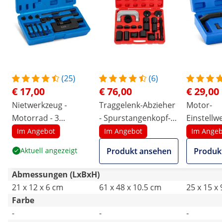
(25)
(6)
€ 17,00
€ 76,00
€ 29,00
Nietwerkzeug -
Traggelenk-Abzieher
Motor-
Motorrad - 3
- Spurstangenkopf-
Einstellw
Trennspitzen -
Abzieher -
Citroën -
Im Angebot
Im Angebot
Im Angeb
Karbonstahl
Kugelgelenk-
1.0 / 1.2 V
Aktuell angezeigt
Produkt ansehen
Produk
Abzieher - für
Transporter,
Abmessungen (LxBxH)
Pickups, Vans oder
21 x 12 x 6 cm
61 x 48 x 10.5 cm
25 x 15 x
SUVs - 21-teilig
Farbe
-
-
-