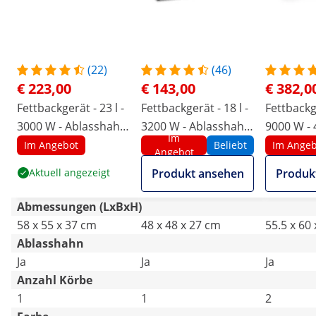
(22)
(46)
€ 223,00
€ 143,00
€ 382,0
Fettbackgerät - 23 l -
Fettbackgerät - 18 l -
Fettbackge
3000 W - Ablasshahn
3200 W - Ablasshahn
9000 W - 
Im
- Royal Catering
- Royal Catering
Ablasshah
Im Angebot
Beliebt
Im Angeb
Angebot
- Royal C
Aktuell angezeigt
Produkt ansehen
Produk
Abmessungen (LxBxH)
58 x 55 x 37 cm
48 x 48 x 27 cm
55.5 x 60
Ablasshahn
Ja
Ja
Ja
Anzahl Körbe
1
1
2