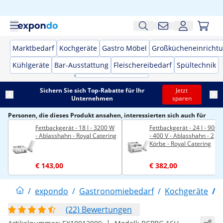
Marktbedarf
Kochgeräte
Gastro Möbel
Großkücheneinricht
Kühlgeräte
Bar-Ausstattung
Fleischereibedarf
Spültechnik
Sichern Sie sich Top-Rabatte für Ihr
Jetzt
Unternehmen
sparen
Personen, die dieses Produkt ansahen, interessierten sich auch für
Fettbackgerät - 18 l - 3200 W
Fettbackgerät - 24 l - 900
- Ablasshahn - Royal Catering
- 400 V - Ablasshahn - 2
Körbe - Royal Catering
€ 143,00
€ 382,00
/
expondo
/
Gastronomiebedarf
/
Kochgeräte
/
(22) Bewertungen