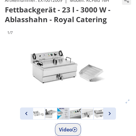
|
Artikelnummer:
EX10012009
Modell:
RCPBG 16H
Fettbackgerät - 23 l - 3000 W -
Ablasshahn - Royal Catering
1/7
Video