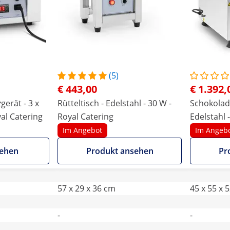
(5)
€ 443,00
€ 1.392,
erät - 3 x
Rütteltisch - Edelstahl - 30 W -
Schokolad
oyal Catering
Royal Catering
Edelstahl -
Catering
Im Angebot
Im Angeb
sehen
Produkt ansehen
Pr
57 x 29 x 36 cm
45 x 55 x 
-
-