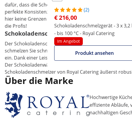
dafür, dass die Schokolade nach dem Auskühlen einen sc
(2)
perfekte Konsistenz. Ob pur, zur Weiterverarbeitung oder 
€ 216,00
hier keine Grenzen gesetzt. Mit Royal Catering, Ihrem On
Schokoladenschmelzgerät - 3 x 3,2 
die Profis!
Schokoladenschmelzer mit präziser Temper
- bis 100 °C - Royal Catering
Im Angebot
Der Schokoladenschmelzer ist hochwertig verarbeitet und 
schmelzen Sie schnell Schokolade und halten die flüssig
Produkt ansehen
ein. Dank einer Leistung von satten 1500 W erhitzt das Ge
Der Schokoladenwärmer verfügt über 2 Hähne. Über diese 
Schokoladenschmelzer von Royal Catering äußerst robust, 
Über die Marke
Hochwertige Küchen
effiziente Abläufe,
nachhaltigen Gesch