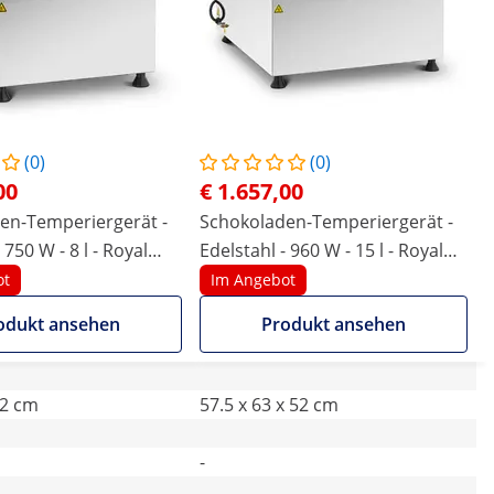
(0)
(0)
00
€ 1.657,00
en-Temperiergerät -
Schokoladen-Temperiergerät -
 750 W - 8 l - Royal
Edelstahl - 960 W - 15 l - Royal
Catering
ot
Im Angebot
odukt ansehen
Produkt ansehen
52 cm
57.5 x 63 x 52 cm
-