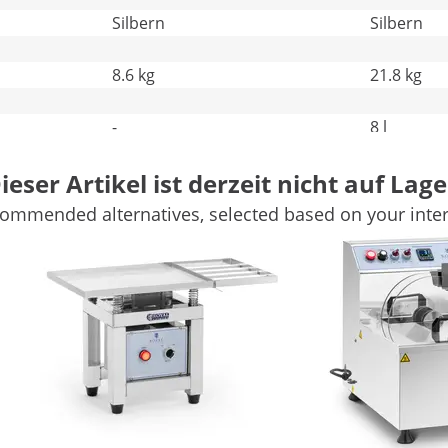
Silbern
Silbern
8.6 kg
21.8 kg
-
8 l
Weitere Merkmale vergleichen
ieser Artikel ist derzeit nicht auf Lage
ommended alternatives, selected based on your inter
5 l Schokolade
asur: Was bereiten Sie heute zu? Nutzen Sie das
che leckere Kreationen zu schaffen. Das Schmelzen sorgt