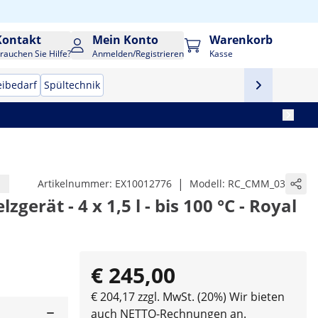
Kontakt
Mein Konto
Warenkorb
rauchen Sie Hilfe?
Anmelden/Registrieren
Kasse
eibedarf
Spültechnik
|
Artikelnummer:
EX10012776
Modell:
RC_CMM_03
erät - 4 x 1,5 l - bis 100 °C - Royal
€ 245,00
€ 204,17 zzgl. MwSt. (20%)
Wir bieten
auch NETTO-Rechnungen an.