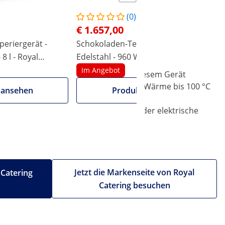
(0)
€ 1.657,00
eriergerät -
Schokoladen-Temperiergerät -
 8 l - Royal
Edelstahl - 960 W - 15 l - Royal
Catering
Im Angebot
onomiebetriebe optimal geeignet. Mit diesem Gerät
aturregler stellen Sie die gewünschte Wärme bis 100 °C
 ansehen
Produkt ansehen
k seines qualitativen Materials ist der elektrische
Jetzt die Markenseite von Royal
 Catering
Catering besuchen