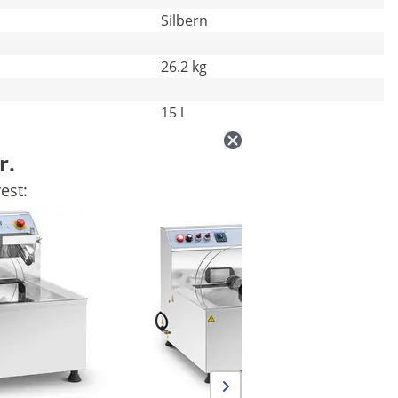
Silbern
26.2 kg
15 l
r.
est: