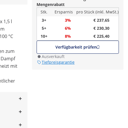
Mengenrabatt
Stk.
Ersparnis
pro Stück (inkl. MwSt.)
3+
3%
€ 237,65
 1,5 l
5+
6%
€ 230,30
am
 100 °C
10+
8%
€ 225,40
Verfügbarkeit prüfen
nen zum
Ausverkauft
d Dampf
Tiefpreisgarantie
heizt mit
htlicher