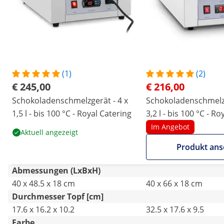
(1)
(2)
€ 245,00
€ 216,00
Schokoladenschmelzgerät - 4 x
Schokoladenschmelzg
1,5 l - bis 100 °C - Royal Catering
3,2 l - bis 100 °C - R
Im Angebot
Aktuell angezeigt
Produkt an
Abmessungen (LxBxH)
40 x 48.5 x 18 cm
40 x 66 x 18 cm
Durchmesser Topf [cm]
17.6 x 16.2 x 10.2
32.5 x 17.6 x 9.5
Farbe