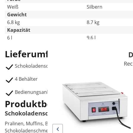
Weiß
Silbern
Gewicht
6.8 kg
8.7 kg
Kapazität
6 l
9.6 l
Lieferumfang
D
Rec
Schokoladenschmelzgerät RC_CMM_03:
4 Behälter
Bedienungsanleitung
Produktbeschreibung
Schokoladenschmelzgerät für cremige 4 x 1,
Pralinen, Muffins, Brownies oder eine zartschmelzende Gl
Schokoladenschmelzgerät von Royal Catering, um zahlrei