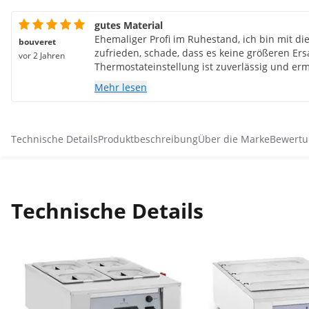
gutes Material
Ehemaliger Profi im Ruhestand, ich bin mit d
bouveret
zufrieden, schade, dass es keine größeren Ersa
vor 2 Jahren
Thermostateinstellung ist zuverlässig und erm
man muss jedoch auf die Temperatur des Wa
Mehr lesen
tatsächliche Temperatur der Schokolade.
Technische Details
Produktbeschreibung
Über die Marke
Bewertu
Technische Details