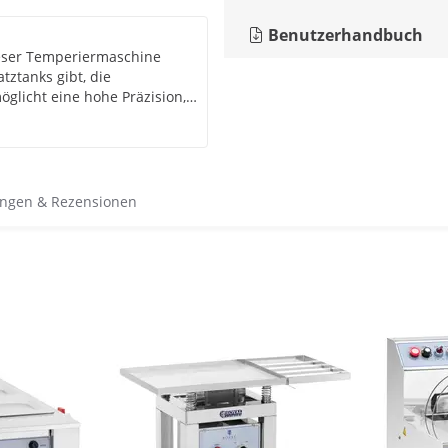
Benutzerhandbuch
ieser Temperiermaschine
tztanks gibt, die
öglicht eine hohe Präzision,
sserbads achten und die
ngen & Rezensionen