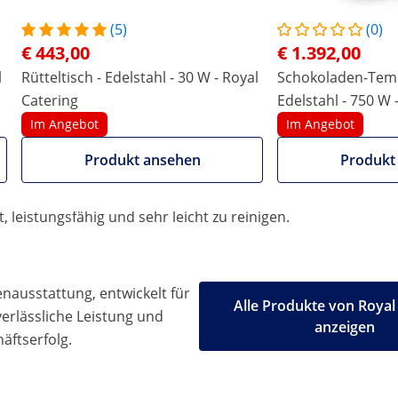
hönen Glanz erhält. Dazu hat die süße Versuchung die
(5)
(0)
als Glasur für Kuchen oder Softeis – Ihrer Fantasie sind
€ 443,00
€ 1.392,00
line-Fachhändler für Gastronomiebedarf, zaubern Sie wie
l
Rütteltisch - Edelstahl - 30 W - Royal
Schokoladen-Temp
atureinstellung
Catering
Edelstahl - 750 W -
Catering
Im Angebot
Im Angebot
mit einer Kapazität von 4 x 1,5 l für professionelle Gastr
e Masse ganz einfach warm. Über den elektronischen Temper
Produkt ansehen
Produkt
rät schnell und zuverlässig.
lassen Sie bequem überflüssiges Wasser oder Dampf ab. Dan
leistungsfähig und sehr leicht zu reinigen.
ausstattung, entwickelt für
Alle Produkte von Royal
 verlässliche Leistung und
anzeigen
äftserfolg.