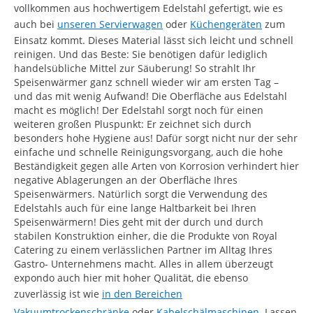
vollkommen aus hochwertigem Edelstahl gefertigt, wie es
auch bei
unseren Servierwagen
oder
Küchengeräten
zum
Einsatz kommt. Dieses Material lässt sich leicht und schnell
reinigen. Und das Beste: Sie benötigen dafür lediglich
handelsübliche Mittel zur Säuberung! So strahlt Ihr
Speisenwärmer ganz schnell wieder wir am ersten Tag –
und das mit wenig Aufwand! Die Oberfläche aus Edelstahl
macht es möglich! Der Edelstahl sorgt noch für einen
weiteren großen Pluspunkt: Er zeichnet sich durch
besonders hohe Hygiene aus! Dafür sorgt nicht nur der sehr
einfache und schnelle Reinigungsvorgang, auch die hohe
Beständigkeit gegen alle Arten von Korrosion verhindert hier
negative Ablagerungen an der Oberfläche Ihres
Speisenwärmers. Natürlich sorgt die Verwendung des
Edelstahls auch für eine lange Haltbarkeit bei Ihren
Speisenwärmern! Dies geht mit der durch und durch
stabilen Konstruktion einher, die die Produkte von Royal
Catering zu einem verlässlichen Partner im Alltag Ihres
Gastro- Unternehmens macht. Alles in allem überzeugt
expondo auch hier mit hoher Qualität, die ebenso
zuverlässig ist wie
in den Bereichen
Vakuumtrockenschränke
oder
Kabelschälmaschinen
. Lassen