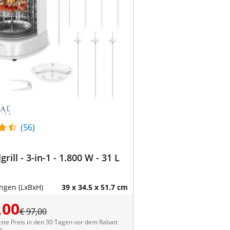
(56)
grill - 3-in-1 - 1.800 W - 31 L
gen (LxBxH)
39 x 34.5 x 51.7 cm
,00
€ 97,00
ste Preis in den 30 Tagen vor dem Rabatt