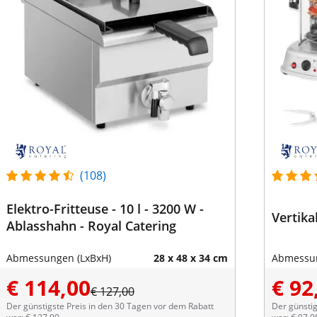
(108)
Elektro-Fritteuse - 10 l - 3200 W -
Vertikal
Ablasshahn - Royal Catering
Abmessungen (LxBxH)
28 x 48 x 34 cm
Abmessun
€ 114,00
€ 92
€ 127,00
Der günstigste Preis in den 30 Tagen vor dem Rabatt
Der günstig