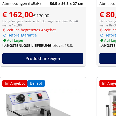
Abmessungen (LxBxH)
56.5 x 56.5 x 27 cm
Abmessun
€ 162,00
€ 80
€ 170,00
Der günstigste Preis in den 30 Tagen vor dem Rabatt
Der günstig
war: € 170,00
war: € 89,0
Zeitlich begrenztes Angebot
Zeitli
Tiefpreisgarantie
Tiefpr
Auf Lager
Auf La
KOSTENLOSE LIEFERUNG
bis ca. 13.8.
KOSTE
Produkt anzeigen
Im Angebot
Beliebt
Im Ange