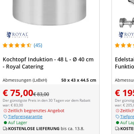
(45)
Kochtopf Induktion - 48 L - Ø 40 cm
Edelsta
- Royal Catering
Funktio
Abmessungen (LxBxH)
50 x 43 x 44.5 cm
Abmessun
€ 75,00
€ 19
€ 83,00
Der günstigste Preis in den 30 Tagen vor dem Rabatt
Der günstig
war: € 83,00
war: € 205,
Zeitlich begrenztes Angebot
Zeitli
Tiefpreisgarantie
Tiefpr
Auf Lager
Auf La
KOSTENLOSE LIEFERUNG
bis ca. 13.8.
KOSTE