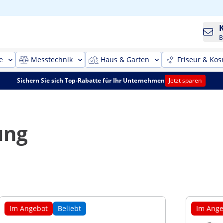
B
e
Messtechnik
Haus & Garten
Friseur & Kos
Sichern Sie sich Top-Rabatte für Ihr Unternehmen
Jetzt sparen
ung
Im Angebot
Beliebt
Im Ange