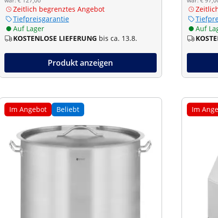
war: € 127,00
war: € 97,0
Zeitlich begrenztes Angebot
Zeitli
Tiefpreisgarantie
Tiefpr
Auf Lager
Auf La
KOSTENLOSE LIEFERUNG
bis ca. 13.8.
KOSTE
Produkt anzeigen
Im Angebot
Beliebt
Im Ange