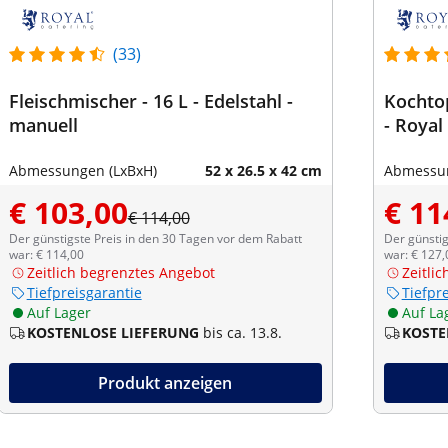
(33)
Fleischmischer - 16 L - Edelstahl -
Kochtop
manuell
- Royal
Abmessungen (LxBxH)
52 x 26.5 x 42 cm
Abmessun
€ 103,00
€ 11
€ 114,00
Der günstigste Preis in den 30 Tagen vor dem Rabatt
Der günstig
war: € 114,00
war: € 127,
Zeitlich begrenztes Angebot
Zeitli
Tiefpreisgarantie
Tiefpr
Auf Lager
Auf La
KOSTENLOSE LIEFERUNG
bis ca. 13.8.
KOSTE
Produkt anzeigen