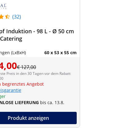
(32)
f Induktion - 98 L - Ø 50 cm
 Catering
gen (LxBxH)
60 x 53 x 55 cm
4,00
€ 127,00
ste Preis in den 30 Tagen vor dem Rabatt
00
ch begrenztes Angebot
eisgarantie
ger
NLOSE LIEFERUNG
bis ca. 13.8.
Produkt anzeigen