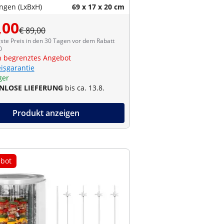
gen (LxBxH)
69 x 17 x 20 cm
,00
€ 89,00
ste Preis in den 30 Tagen vor dem Rabatt
0
ch begrenztes Angebot
eisgarantie
ger
NLOSE LIEFERUNG
bis ca. 13.8.
Produkt anzeigen
bot