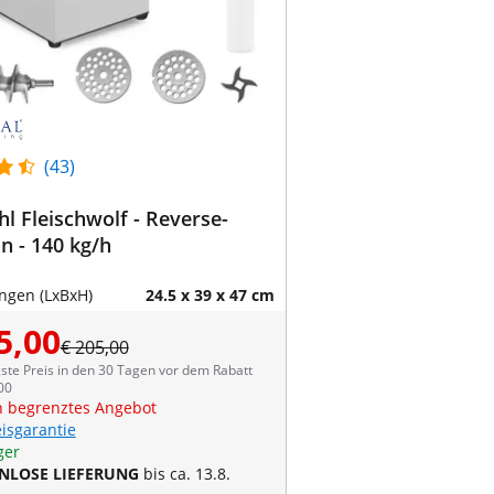
(43)
hl Fleischwolf - Reverse-
n - 140 kg/h
gen (LxBxH)
24.5 x 39 x 47 cm
5,00
€ 205,00
ste Preis in den 30 Tagen vor dem Rabatt
00
ch begrenztes Angebot
eisgarantie
ger
NLOSE LIEFERUNG
bis ca. 13.8.