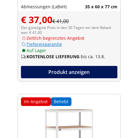
Abmessungen (LxBxH)
35 x 60 x 77 cm
€ 37,00
€ 41,00
Der günstigste Preis in den 30 Tagen vor dem Rabatt
war: € 41,00
Zeitlich begrenztes Angebot
Tiefpreisgarantie
Auf Lager
KOSTENLOSE LIEFERUNG
bis ca. 13.8.
Produkt anzeigen
Im Angebot
Beliebt