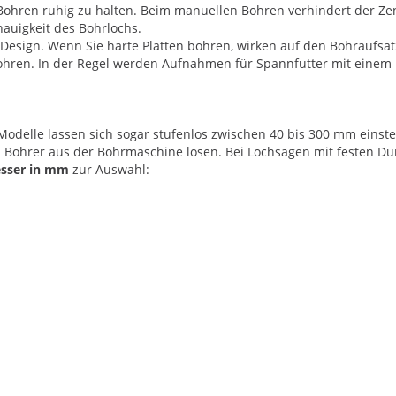
Bohren ruhig zu halten. Beim manuellen Bohren verhindert der Zen
nauigkeit des Bohrlochs.
esign. Wenn Sie harte Platten bohren, wirken auf den Bohraufsat
 Bohren. In der Regel werden Aufnahmen für Spannfutter mit eine
Modelle lassen sich sogar stufenlos zwischen 40 bis 300 mm einstel
n Bohrer aus der Bohrmaschine lösen. Bei Lochsägen mit festen Du
sser in mm
zur Auswahl: