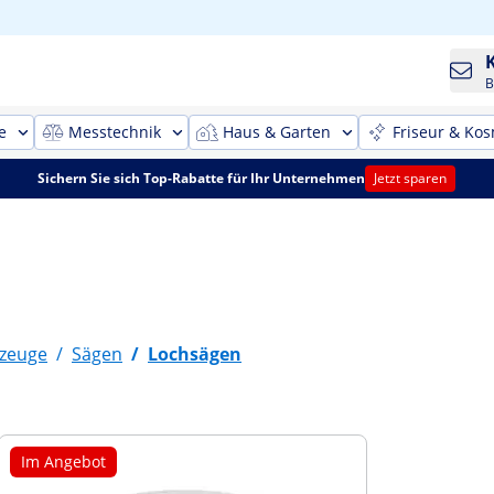
B
e
Messtechnik
Haus & Garten
Friseur & Kos
Sichern Sie sich Top-Rabatte für Ihr Unternehmen
Jetzt sparen
kzeuge
/
Sägen
/
Lochsägen
Im Angebot