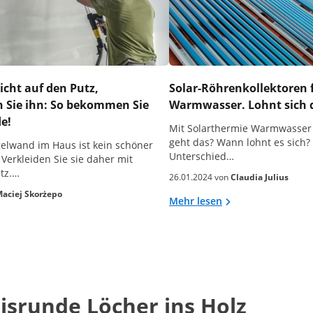
icht auf den Putz,
Solar-Röhrenkollektoren 
n Sie ihn: So bekommen Sie
Warmwasser. Lohnt sich
de!
Mit Solarthermie Warmwasser
geht das? Wann lohnt es sich?
gelwand im Haus ist kein schöner
Unterschied…
 Verkleiden Sie sie daher mit
tz.…
26.01.2024 von
Claudia Julius
aciej Skorżepo
Mehr lesen
isrunde Löcher ins Holz