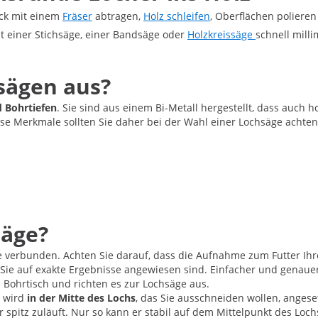
ack mit einem
Fräser
abtragen,
Holz schleifen
, Oberflächen poliere
it einer Stichsäge, einer Bandsäge oder
Holzkreissäge
schnell mill
sägen aus?
d Bohrtiefen
. Sie sind aus einem Bi-Metall hergestellt, dass auch
ese Merkmale sollten Sie daher bei der Wahl einer Lochsäge achten
säge?
 verbunden. Achten Sie darauf, dass die Aufnahme zum Futter Ih
 Sie auf exakte Ergebnisse angewiesen sind. Einfacher und genauer
Bohrtisch und richten es zur Lochsäge aus.
r wird
in der Mitte des Lochs
, das Sie ausschneiden wollen, anges
er spitz zuläuft. Nur so kann er stabil auf dem Mittelpunkt des Loc