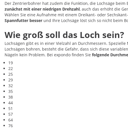
Der Zentrierbohrer hat zudem die Funktion, die Lochsäge beim 
zunächst mit einer niedrigen Drehzahl
, auch das erhöht die Ge
Wählen Sie eine Aufnahme mit einem Dreikant- oder Sechskant-D
Spannfutter besser
und Ihre Lochsäge löst sich so nicht beim
Wie groß soll das Loch sein?
Lochsägen gibt es in einer Vielzahl an Durchmessern. Spezielle 
Lochsägen bohren, besteht die Gefahr, dass sich diese variable
Nägeln kein Problem. Bei expondo finden Sie
folgende Durchme
19
22
25
29
32
35
38
44
51
57
64
76