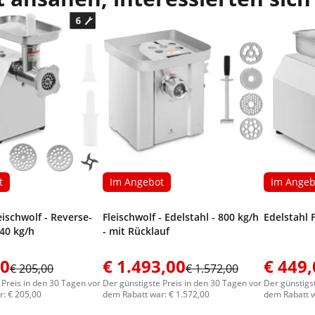
t
Im Angebot
Im Angeb
eischwolf - Reverse-
Fleischwolf - Edelstahl - 800 kg/h
Edelstahl 
140 kg/h
- mit Rücklauf
00
€ 1.493,00
€ 449,
€ 205,00
€ 1.572,00
 Preis in den 30 Tagen vor
Der günstigste Preis in den 30 Tagen vor
Der günstigs
: € 205,00
dem Rabatt war: € 1.572,00
dem Rabatt w