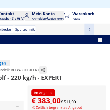
Kontakt
Mein Konto
Warenkorb
rauchen Sie Hilfe?
Anmelden/Registrieren
Kasse
eibedarf
Spültechnik
ngen
odell:
RCFW-220EXPERT
lf - 220 kg/h - EXPERT
Im Angebot
€ 383,00
€ 511,00
Zeitlich begrenztes Angebot