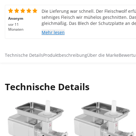
Die Lieferung war schnell. Der Fleischwolf erfüllt meine Erwartung, auch
sehniges Fleisch wir mühelos geschnitten. Das Schnittbild ist klar und
Anonym
gleichmäßig. Das Blech der Schutzplatte an de
vor 11
dicker und nicht so scharfkantig sein. Bei ei
Monaten
Mehr lesen
Messersatz und der Leistung zu dem Preis, ka
tollerieren. Von meiner Seite aus eine klare 
Technische Details
Produktbeschreibung
Über die Marke
Bewertu
Technische Details