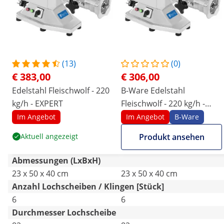
(13)
(0)
€ 383,00
€ 306,00
Edelstahl Fleischwolf - 220
B-Ware Edelstahl
kg/h - EXPERT
Fleischwolf - 220 kg/h -
EXPERT
Im Angebot
Im Angebot
B-Ware
Aktuell angezeigt
Produkt ansehen
Abmessungen (LxBxH)
23 x 50 x 40 cm
23 x 50 x 40 cm
Anzahl Lochscheiben / Klingen [Stück]
6
6
Durchmesser Lochscheibe