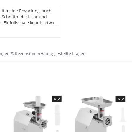
r Einfüllschale könnte etwas
nem Wolf mit einem fünfer
nn ich das auch gut
Kaufempfehlung.
ngen & Rezensionen
Häufig gestellte Fragen