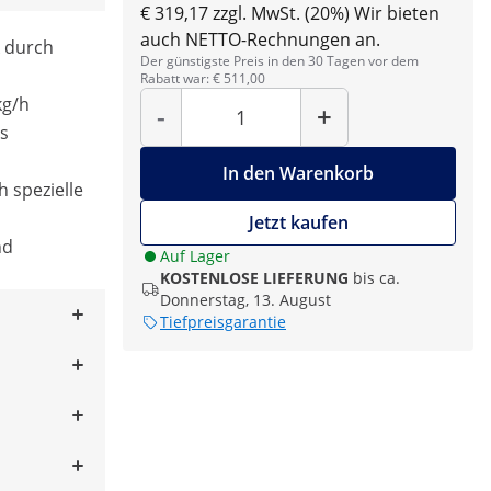
€ 319,17 zzgl. MwSt. (20%)
Wir bieten
auch NETTO-Rechnungen an.
k durch
Der günstigste Preis in den 30 Tagen vor dem
Rabatt war: € 511,00
Menge
kg/h
-
+
us
In den Warenkorb
h spezielle
Jetzt kaufen
nd
Auf Lager
KOSTENLOSE LIEFERUNG
bis ca.
Donnerstag, 13. August
Tiefpreisgarantie