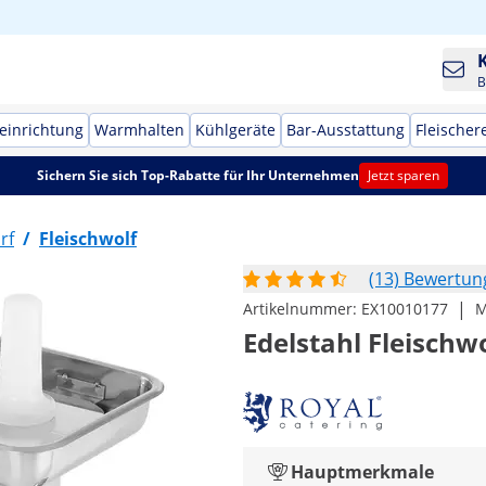
B
einrichtung
Warmhalten
Kühlgeräte
Bar-Ausstattung
Fleischer
Sichern Sie sich Top-Rabatte für Ihr Unternehmen
Jetzt sparen
rf
/
Fleischwolf
(13) Bewertu
|
Artikelnummer:
EX10010177
M
Edelstahl Fleischwo
Hauptmerkmale