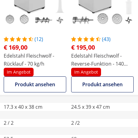
(12)
(43)
€ 169,00
€ 195,00
Edelstahl Fleischwolf -
Edelstahl Fleischwolf -
Rücklauf - 70 kg/h
Reverse-Funktion - 140
kg/h
Im Angebot
Im Angebot
Produkt ansehen
Produkt ansehen
17.3 x 40 x 38 cm
24.5 x 39 x 47 cm
2 / 2
2 /2