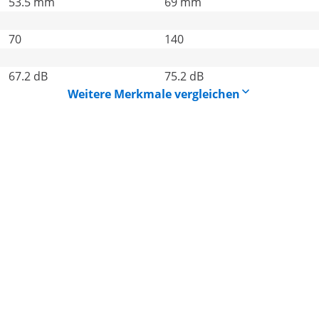
53.5 mm
69 mm
70
140
67.2 dB
75.2 dB
Weitere Merkmale vergleichen