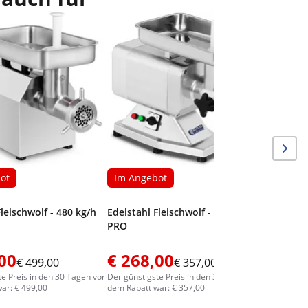
Im Ang
Edelstahl
PRO
ot
Im Angebot
Fleischwolf - 480 kg/h
Edelstahl Fleischwolf - 200 kg/h -
PRO
00
€ 268,00
€ 320
€ 499,00
€ 357,00
te Preis in den 30 Tagen vor
Der günstigste Preis in den 30 Tagen vor
Der günstig
ar: € 499,00
dem Rabatt war: € 357,00
dem Rabatt