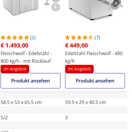
(2)
(7)
€ 1.493,00
€ 449,00
Fleischwolf - Edelstahl -
Edelstahl Fleischwolf - 480
800 kg/h - mit Rücklauf
kg/h
Im Angebot
Im Angebot
Produkt ansehen
Produkt ansehen
58.5 x 53 x 65.5 cm
59.9 x 29 x 40.5 cm
5/2
3