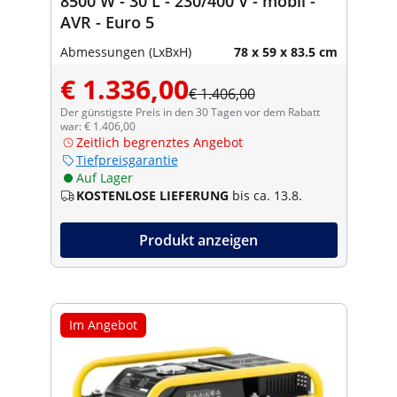
8500 W - 30 L - 230/400 V - mobil -
AVR - Euro 5
Abmessungen (LxBxH)
78 x 59 x 83.5 cm
€ 1.336,00
€ 1.406,00
Der günstigste Preis in den 30 Tagen vor dem Rabatt
war: € 1.406,00
Zeitlich begrenztes Angebot
Tiefpreisgarantie
Auf Lager
KOSTENLOSE LIEFERUNG
bis ca. 13.8.
Produkt anzeigen
Im Angebot