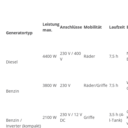
Leistung
Anschlüsse
Mobilität
Laufzeit
max.
Generatortyp
230 V / 400
4400 W
Räder
7,5 h
V
Diesel
3800 W
230 V
Räder/Griffe
7,5 h
Benzin
230 V / 12 V
3,5 h (4-
2100 W
Griffe
Benzin /
DC
l-Tank)
Inverter (kompakt)