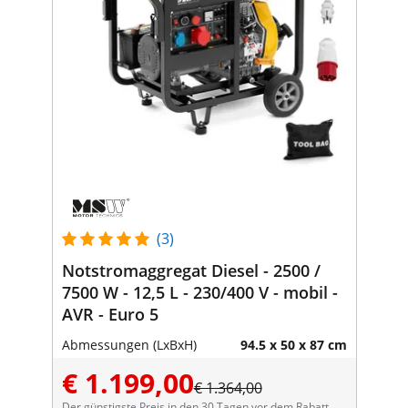
(3)
Notstromaggregat Diesel - 2500 /
7500 W - 12,5 L - 230/400 V - mobil -
AVR - Euro 5
Abmessungen (LxBxH)
94.5 x 50 x 87 cm
€ 1.199,00
€ 1.364,00
Der günstigste Preis in den 30 Tagen vor dem Rabatt