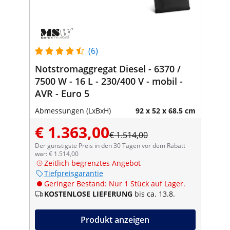
(6)
Notstromaggregat Diesel - 6370 /
7500 W - 16 L - 230/400 V - mobil -
AVR - Euro 5
Abmessungen (LxBxH)
92 x 52 x 68.5 cm
€ 1.363,00
€ 1.514,00
Der günstigste Preis in den 30 Tagen vor dem Rabatt
war: € 1.514,00
Zeitlich begrenztes Angebot
Tiefpreisgarantie
Geringer Bestand: Nur 1 Stück auf Lager.
KOSTENLOSE LIEFERUNG
bis ca. 13.8.
Produkt anzeigen