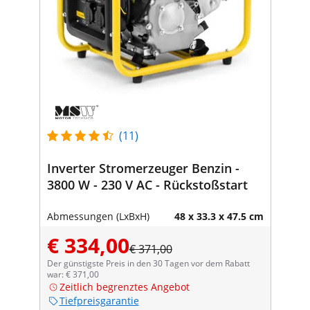
(11)
Inverter Stromerzeuger Benzin -
3800 W - 230 V AC - Rückstoßstart
Abmessungen (LxBxH)
48 x 33.3 x 47.5 cm
€ 334,00
€ 371,00
Der günstigste Preis in den 30 Tagen vor dem Rabatt
war: € 371,00
Zeitlich begrenztes Angebot
Tiefpreisgarantie