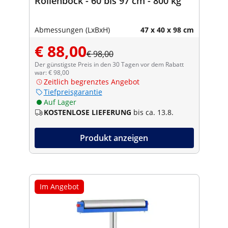
Rollenbock - 60 bis 97 cm - 800 kg
Abmessungen (LxBxH)
47 x 40 x 98 cm
€ 88,00
€ 98,00
Der günstigste Preis in den 30 Tagen vor dem Rabatt
war: € 98,00
Zeitlich begrenztes Angebot
Tiefpreisgarantie
Auf Lager
KOSTENLOSE LIEFERUNG
bis ca. 13.8.
Produkt anzeigen
Im Angebot