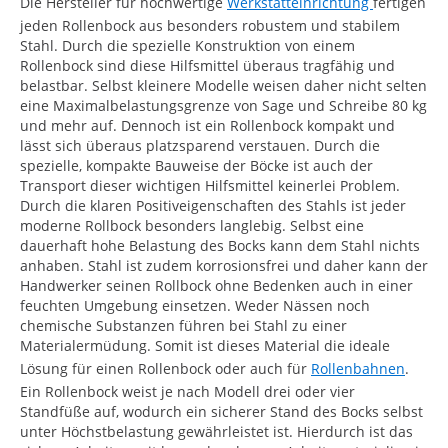
Die Hersteller für hochwertige
Werkstatteinrichtung
fertigen
jeden Rollenbock aus besonders robustem und stabilem
Stahl. Durch die spezielle Konstruktion von einem
Rollenbock sind diese Hilfsmittel überaus tragfähig und
belastbar. Selbst kleinere Modelle weisen daher nicht selten
eine Maximalbelastungsgrenze von Sage und Schreibe 80 kg
und mehr auf. Dennoch ist ein Rollenbock kompakt und
lässt sich überaus platzsparend verstauen. Durch die
spezielle, kompakte Bauweise der Böcke ist auch der
Transport dieser wichtigen Hilfsmittel keinerlei Problem.
Durch die klaren Positiveigenschaften des Stahls ist jeder
moderne Rollbock besonders langlebig. Selbst eine
dauerhaft hohe Belastung des Bocks kann dem Stahl nichts
anhaben. Stahl ist zudem korrosionsfrei und daher kann der
Handwerker seinen Rollbock ohne Bedenken auch in einer
feuchten Umgebung einsetzen. Weder Nässen noch
chemische Substanzen führen bei Stahl zu einer
Materialermüdung. Somit ist dieses Material die ideale
Lösung für einen Rollenbock oder auch für
Rollenbahnen
.
Ein Rollenbock weist je nach Modell drei oder vier
Standfüße auf, wodurch ein sicherer Stand des Bocks selbst
unter Höchstbelastung gewährleistet ist. Hierdurch ist das