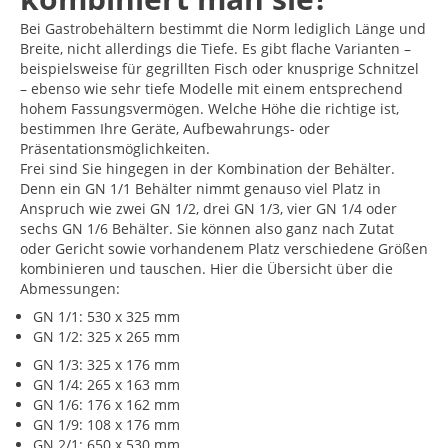
Bei Gastrobehältern bestimmt die Norm lediglich Länge und
Breite, nicht allerdings die Tiefe. Es gibt flache Varianten –
beispielsweise für gegrillten Fisch oder knusprige Schnitzel
– ebenso wie sehr tiefe Modelle mit einem entsprechend
hohem Fassungsvermögen. Welche Höhe die richtige ist,
bestimmen Ihre Geräte, Aufbewahrungs- oder
Präsentationsmöglichkeiten.
Frei sind Sie hingegen in der Kombination der Behälter.
Denn ein GN 1/1 Behälter nimmt genauso viel Platz in
Anspruch wie zwei GN 1/2, drei GN 1/3, vier GN 1/4 oder
sechs GN 1/6 Behälter. Sie können also ganz nach Zutat
oder Gericht sowie vorhandenem Platz verschiedene Größen
kombinieren und tauschen. Hier die Übersicht über die
Abmessungen:
GN 1/1: 530 x 325 mm
GN 1/2: 325 x 265 mm
GN 1/3: 325 x 176 mm
GN 1/4: 265 x 163 mm
GN 1/6: 176 x 162 mm
GN 1/9: 108 x 176 mm
GN 2/1: 650 x 530 mm