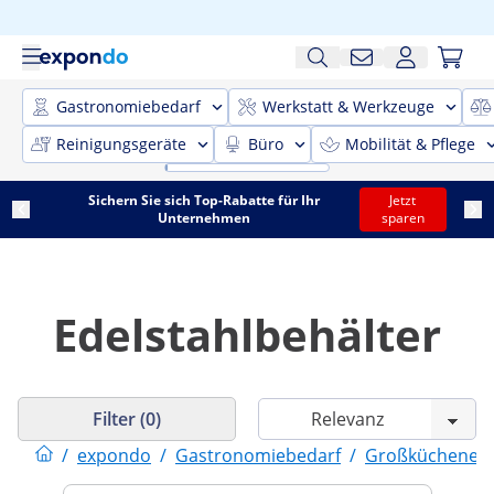
Gastronomiebedarf
Werkstatt & Werkzeuge
Reinigungsgeräte
Büro
Mobilität & Pflege
Sichern Sie sich Top-Rabatte für Ihr
Jetzt
Unternehmen
sparen
Edelstahlbehälter
Filter (0)
/
expondo
/
Gastronomiebedarf
/
Großküchenein